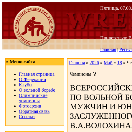
Пятница, 07.08.
Приветствую 
Главная
|
Регис
» Меню сайта
Главная
»
2026
»
Май
»
18
» Че
Главная страница
Чемпионы 🏅
О Федерации
Клубы
ВСЕРОССИЙСК
О вольной борьбе
ПО ВОЛЬНОЙ Б
Олимпийские
чемпионы
МУЖЧИН И Ю
Фотоархив
Обратная связь
ЗАСЛУЖЕННОГО
Ссылки
В.А.ВОЛОХИНА