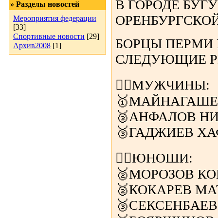
В ГОРОДЕ БУГ
» Разделы новостей
ОРЕНБУРГСКОЙ
Мероприятия федерации
[33]
Спортивные новости
[29]
БОРЦЫ ПЕРМИ
Архив2008
[1]
СЛЕДУЮЩИЕ Р
🤼‍♂️МУЖЧИНЫ:
🥇МАЙНАГАШЕВ 
🥉АНФАЛОВ НИК
🥉ГАДЖИЕВ ХАФИ
🤼‍♂️ЮНОШИ:
🥈МОРОЗОВ КОН
🥈КОКАРЕВ МАТВ
🥉СЕКСЕНБАЕВ 