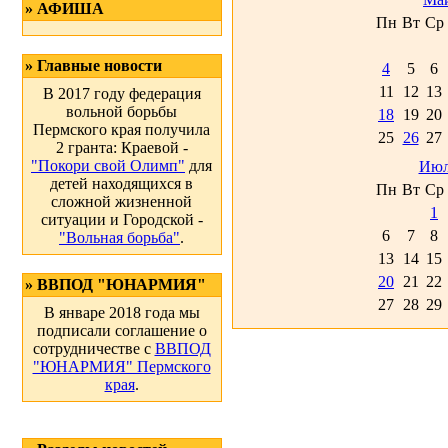
» АФИША
Пн
Вт
Ср
» Главные новости
4
5
6
11
12
13
В 2017 году федерация
вольной борьбы
18
19
20
Пермского края получила
25
26
27
2 гранта: Краевой -
"Покори свой Олимп"
для
Июл
детей находящихся в
Пн
Вт
Ср
сложной жизненной
1
ситуации и Городской -
6
7
8
"Вольная борьба"
.
13
14
15
20
21
22
» ВВПОД "ЮНАРМИЯ"
27
28
29
В январе 2018 года мы
подписали соглашение о
сотрудничестве с
ВВПОД
"ЮНАРМИЯ" Пермского
края
.