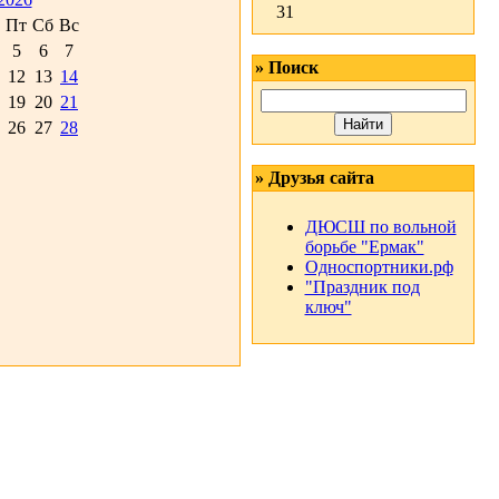
31
Пт
Сб
Вс
5
6
7
» Поиск
12
13
14
19
20
21
26
27
28
» Друзья сайта
ДЮСШ по вольной
борьбе "Ермак"
Односпортники.рф
"Праздник под
ключ"