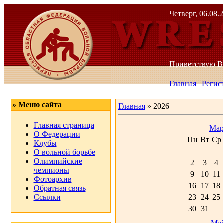
Четверг, 06.08.
Приветствую 
Главная
|
Регис
» Меню сайта
Главная
»
2026
Главная страница
Мар
О Федерации
Пн
Вт
Ср
Клубы
О вольной борьбе
Олимпийские
2
3
4
чемпионы
9
10
11
Фотоархив
16
17
18
Обратная связь
Ссылки
23
24
25
30
31
Май