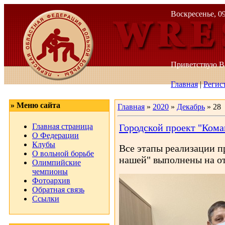
Воскресенье, 09
Приветствую 
Главная
|
Регис
» Меню сайта
Главная
»
2020
»
Декабрь
»
28
Главная страница
Городской проект "Ком
О Федерации
Клубы
Все этапы реализации п
О вольной борьбе
нашей" выполнены на о
Олимпийские
чемпионы
Фотоархив
Обратная связь
Ссылки