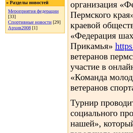
организация «Ф
» Разделы новостей
Мероприятия федерации
Пермского края»
[33]
Спортивные новости
[29]
краевой общест
Архив2008
[1]
«Федерация ша
Прикамья»
http
ветеранов пермс
участие в онлай
«Команда молод
ветеранов спорта
Турнир проводит
социального пр
нашей», который