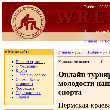
Суббота, 08.08.
Приветствую 
Главная
|
Регис
» Меню сайта
Главная
»
2020
»
Ноябрь
»
6
» 
Главная страница
Команда молодости нашей
О Федерации
Клубы
Онлайн турни
О вольной борьбе
Олимпийские
молодости наш
чемпионы
Фотоархив
спорта
Обратная связь
Ссылки
Пермская краев